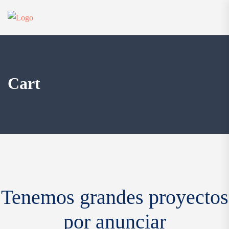
Cart
Saltar
al
contenido
Tenemos grandes proyectos
por anunciar